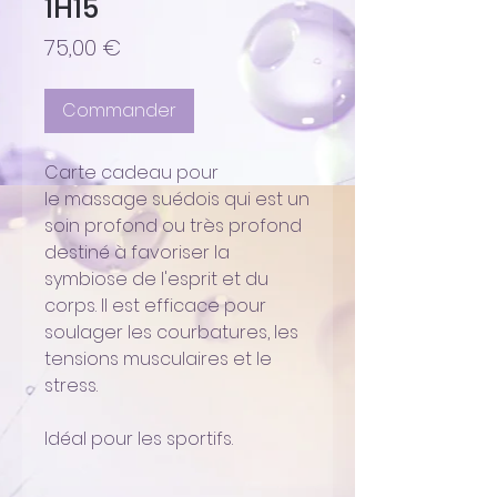
1H15
Prix
75,00 €
Commander
Carte cadeau pour
le massage suédois qui est un
soin profond ou très profond
destiné à favoriser la
symbiose de l'esprit et du
corps. Il est efficace pour
soulager les courbatures, les
tensions musculaires et le
stress.
Idéal pour les sportifs.