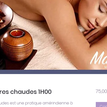
res chaudes 1H00
75,0
udes est une pratique amérindienne à
Co