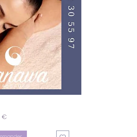
Prix
0 €
mmander