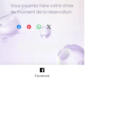
Vous pourrez faire votre choix
au moment de la réservation.
Massages bien-être
Facebook
Me suivre
Facebook
Instagram