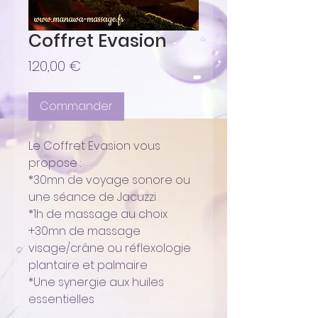
Coffret Evasion
Prix
120,00 €
Commander
Le Coffret Evasion vous
propose :
*30mn de voyage sonore ou
une séance de Jacuzzi
*1h de massage au choix
+30mn de massage
visage/crâne ou réflexologie
plantaire et palmaire
*Une synergie aux huiles
essentielles